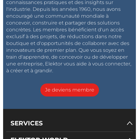
connaissances pratiques et des insights sur
Pourquoi s’inscrire ?
l'industrie. Depuis les années 1960, nous avons
Accès à 6 présentations d’experts avec sessions
encouragé une communauté mondiale à
de questions-réponses en direct
concevoir, construire et partager des solutions
Accès illimité à tous les enregistrements et
concrètes. Les membres bénéficient d'un accès
exclusif à des projets, de réductions dans notre
documents
boutique et d'opportunités de collaborer avec des
Participation en ligne pratique depuis votre
innovateurs de premier plan. Que vous soyez en
bureau
train d'apprendre, de concevoir ou de développer
Certificat de participation inclus
une entreprise, Elektor vous aide à vous connecter,
Vous recevrez l’e-book “
Building Wireless Sensor
à créer et à grandir.
Networks with OpenThread
” gratuitement
Je deviens membre
Billets et inscription
Plein tarif :
249 €
Prix Membre Elektor (Gold, Green) :
149 €
SERVICES
Inscrivez-vous maintenant !