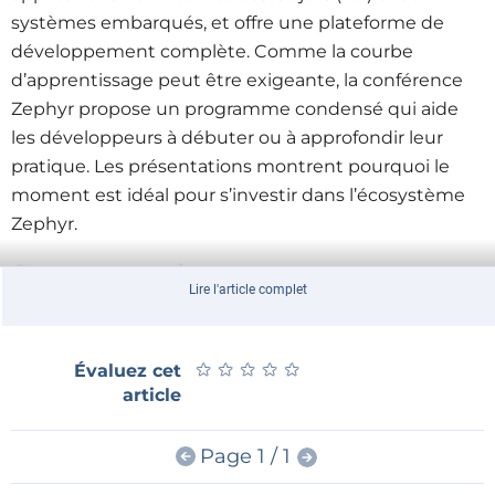
systèmes embarqués, et offre une plateforme de
développement complète. Comme la courbe
d’apprentissage peut être exigeante, la conférence
Zephyr propose un programme condensé qui aide
les développeurs à débuter ou à approfondir leur
pratique. Les présentations montrent pourquoi le
moment est idéal pour s’investir dans l’écosystème
Zephyr.
Ce que propose le programme
Lire l'article complet
La conférence Zephyr propose une expérience
d’apprentissage structurée, combinant six
présentations pratiques de 45 minutes, suivies
★
★
★
★
★
★
★
★
★
★
Évaluez cet
chacune d’une session de questions-réponses en
article
direct de 15 minutes.
Page 1 / 1
Benjamin Cabé ouvrira les présentations de la