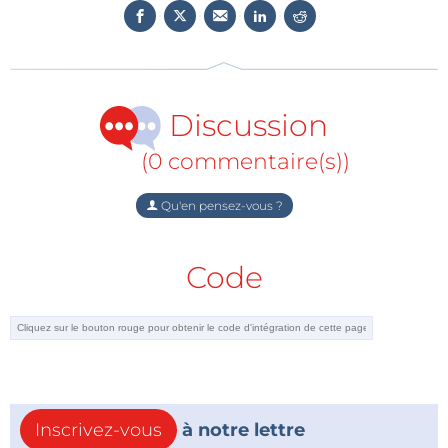
supérieure est ornée de motifs abstraits imprimés en
bleu, et la face avant est ornée d'un smiley. Dans
l'ensemble, l'Alvik a une belle apparence et semble
robuste
.
Discussion
Vue sur l’électronique
(0 commentaire(s))
Un avertissement de « ne pas toucher » affiché sur un robot éducatif
Qu'en pensez-vous ?
pour enfants ?
Code
Malheureusement, l'impression de robustesse est
quelque peu diminuée par la carte Arduino Nano
ESP32, qui montre des composants électroniques
non protégés montés sur le dessus de l'Alvik, et une
sorte d'icône « ne pas toucher » à côté. Il est vrai que
la carte Nano est amovible, mais c'est aussi le
Inscrivez-vous
à notre lettre
contrôleur principal qui fournit le Wi-Fi et le