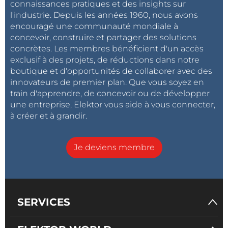
connaissances pratiques et des insights sur
blanche brillante ainsi que deux minuscules boutons
l'industrie. Depuis les années 1960, nous avons
poussoirs (Boot et Reset) au fond d'un trou assez
encouragé une communauté mondiale à
profond. Espérons que ces deux boutons ne seront
concevoir, construire et partager des solutions
concrètes. Les membres bénéficient d'un accès
pas utilisés souvent
.
exclusif à des projets, de réductions dans notre
boutique et d'opportunités de collaborer avec des
Batterie interchangeable
innovateurs de premier plan. Que vous soyez en
train d'apprendre, de concevoir ou de développer
La partie inférieure.
une entreprise, Elektor vous aide à vous connecter,
à créer et à grandir.
Sur le dessous se trouve également le couvercle de
la batterie qui permet d'accéder à la cellule li-ion
Je deviens membre
amovible de type 18650. L'idée est que l'enseignant
dispose de batteries de rechange chargées, afin de
pouvoir remplacer rapidement une batterie vide au
lieu d'interrompre le cours de façon prématurée
.
SERVICES
Personnalisation