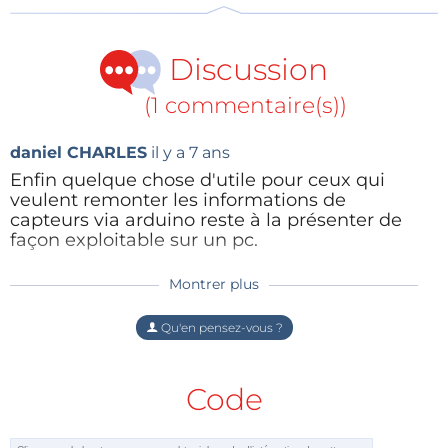
d’extension de l’Arduino. La commande des LED est
confiée à un registre à décalage 74HC595, lui-même
connecté aux broches A3-A5. Le bouton-poussoir est
Discussion
relié à la broche D2. Les broches D0 et D1 servant de
(1 commentaire(s))
port série, D8-D13 restent utilisables pour
communiquer avec le module NRF24L01.
daniel CHARLES
il y a 7 ans
Enfin quelque chose d'utile pour ceux qui
veulent remonter les informations de
capteurs via arduino reste à la présenter de
façon exploitable sur un pc.
Montrer plus
Répondre
Qu'en pensez-vous ?
Code