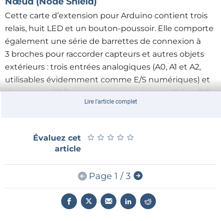
Nœud (Node Shield)
Cette carte d’extension pour Arduino contient trois
relais, huit LED et un bouton-poussoir. Elle comporte
également une série de barrettes de connexion à
3 broches pour raccorder capteurs et autres objets
extérieurs : trois entrées analogiques (A0, A1 et A2,
utilisables évidemment comme E/S numériques) et
deux ports d’E/S strictement numériques (D6 et D7).
Lire l'article complet
Ces cinq ports comportent chacun deux barrettes à
3 broches, l’une alimentée en + 5 V et l’autre en
+ 3,3 V.
★
★
★
★
★
★
★
★
★
★
Évaluez cet
article
Le
Schéma de principe d’utilisation du kit IdO de SunFounder.
Page 1 / 3
concepteur du shield de nœud a exploré toutes les
possibilités pour tirer parti des connecteurs