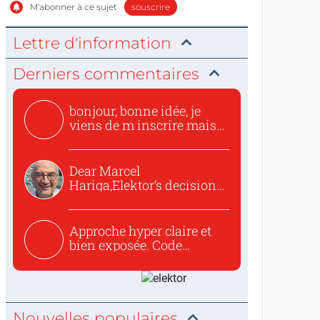
M'abonner à ce sujet
souscrire
Lettre d'information
Derniers commentaires
bonjour, bonne idée, je
viens de m inscrire mais
o...
Dear Marcel
Hariga,Elektor’s decision
to republish...
Approche hyper claire et
bien exposée. Code
concis...
Nouvelles populaires