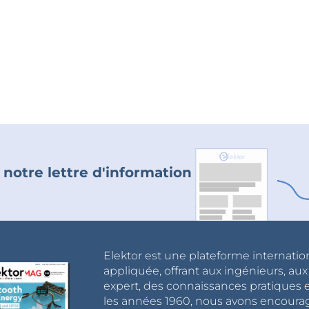
 notre lettre d'information
Elektor est une plateforme internatio
appliquée, offrant aux ingénieurs, au
expert, des connaissances pratiques et
les années 1960, nous avons encou