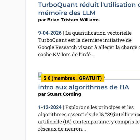
TurboQuant réduit l'utilisation 
mémoire des LLM
par
Brian Tristam Williams
La quantification vectorielle
9-04-2026
|
TurboQuant est la dernière initiative de
Google Research visant à alléger la charge 
cache KV lors de l’infé...
5 € (membres : GRATUIT)
intro aux algorithmes de l'IA
par
Stuart Cording
Explorons les principes et les
1-12-2024
|
algorithmes essentiels de l&#39;intelligenc
artificielle (IA) contemporaine, y compris le
réseaux de neuron...