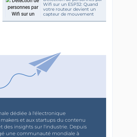
Wifi sur un ESP32: Quand
votre routeur devient un
capteur de mouvement
nale dédiée à l'électronique
x makers et aux startups du contenu
 des insights sur l'industrie. Depuis
ragé une communauté mondiale à