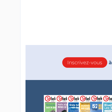
Inscrivez-vous
à