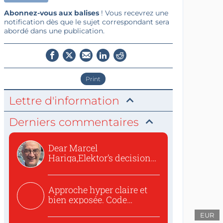
Abonnez-vous aux balises
! Vous recevrez une
notification dès que le sujet correspondant sera
abordé dans une publication.
Print
Lettre d'information
Derniers commentaires
Dear Marcel
Hariga,Elektor’s decision
to republish...
Approche hyper claire et
bien exposée. Code
concis...
EUR