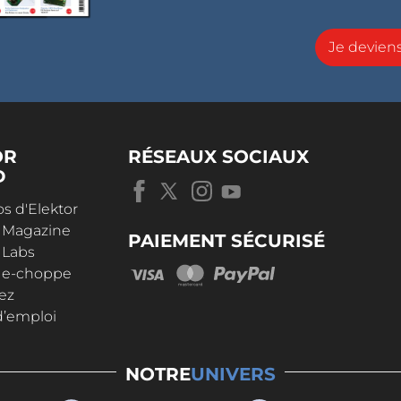
Je devie
OR
RÉSEAUX SOCIAUX
D
s d'Elektor
r Magazine
PAIEMENT SÉCURISÉ
 Labs
r e-choppe
ez
d’emploi
NOTRE
UNIVERS