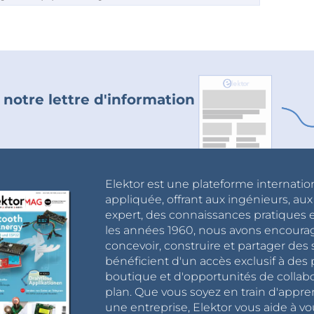
 notre lettre d'information
Elektor est une plateforme internatio
appliquée, offrant aux ingénieurs, au
expert, des connaissances pratiques et
les années 1960, nous avons encou
concevoir, construire et partager de
bénéficient d'un accès exclusif à des 
boutique et d'opportunités de collab
plan. Que vous soyez en train d'appr
une entreprise, Elektor vous aide à vou