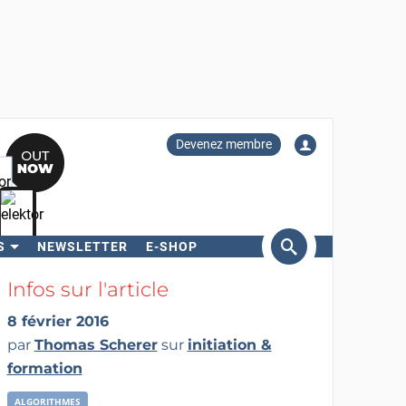
Devenez membre
S
NEWSLETTER
E-SHOP
ercher
Infos sur l'article
8 février 2016
par
Thomas Scherer
sur
initiation &
formation
ALGORITHMES