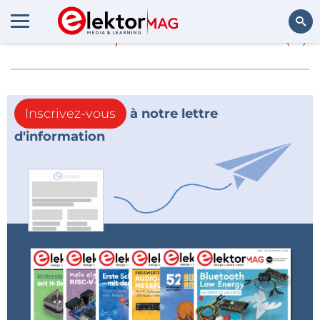
En savoir plus sur
ancien
(0)
Rechercher
Inscrivez-vous
à notre lettre
d'information