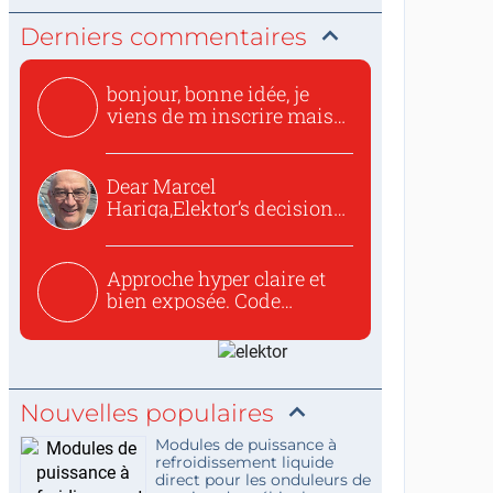
Derniers commentaires
bonjour, bonne idée, je
viens de m inscrire mais
o...
Dear Marcel
Hariga,Elektor’s decision
to republish...
Approche hyper claire et
bien exposée. Code
concis...
Nouvelles populaires
Modules de puissance à
refroidissement liquide
direct pour les onduleurs de