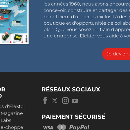
les années 1960, nous avons encou
concevoir, construire et partager de
bénéficient d'un accès exclusif à des 
boutique et d'opportunités de collab
plan. Que vous soyez en train d'appr
une entreprise, Elektor vous aide à vou
Je devie
OR
RÉSEAUX SOCIAUX
D
s d'Elektor
r Magazine
PAIEMENT SÉCURISÉ
 Labs
r e-choppe