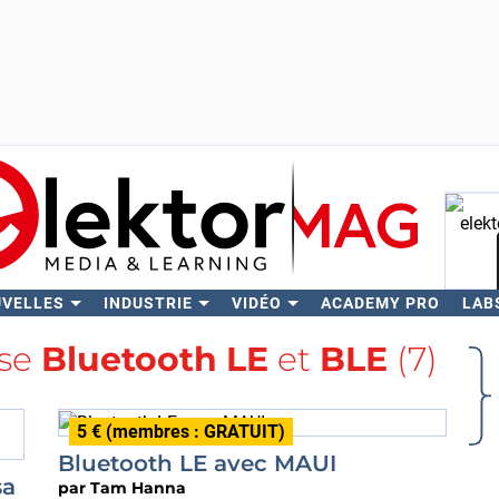
UVELLES
INDUSTRIE
VIDÉO
ACADEMY PRO
LAB
Rech
ise
Bluetooth LE
et
BLE
(7)
5 € (membres : GRATUIT)
Bluetooth LE avec MAUI
sa
par
Tam Hanna