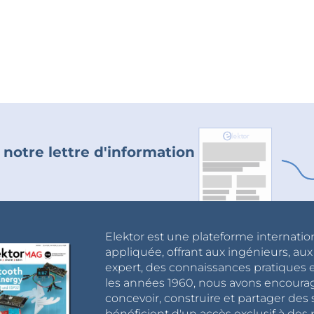
 notre lettre d'information
Elektor est une plateforme internatio
appliquée, offrant aux ingénieurs, au
expert, des connaissances pratiques et
les années 1960, nous avons encou
concevoir, construire et partager de
bénéficient d'un accès exclusif à des 