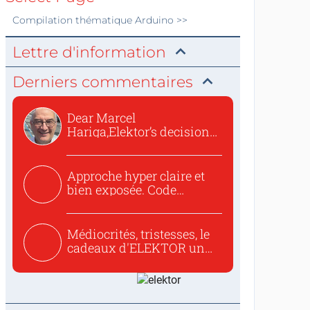
Compilation thématique
Arduino
>>
Lettre d'information
Derniers commentaires
Dear Marcel
Hariga,Elektor’s decision
to republish...
Approche hyper claire et
bien exposée. Code
concis...
Médiocrités, tristesses, le
cadeaux d'ELEKTOR un
c...