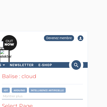
Devenez membre
S
NEWSLETTER
E-SHOP
ercher
Balise : cloud
IOT
ARDUINO
INTELLIGENCE ARTIFICIELLE
Montrer plus
Select Page