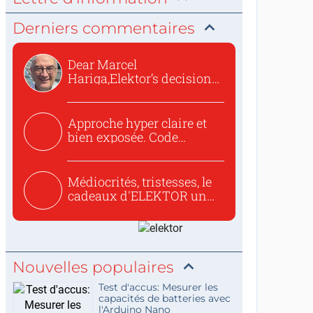
Derniers commentaires
Dear Marcel
Hariga,Elektor’s decision
to republish...
Approche hyper claire et
bien exposée. Code
concis...
Médiocrités, tristesses, le
cadeaux d'ELEKTOR un
c...
Nouvelles populaires
Test d'accus: Mesurer les
capacités de batteries avec
l'Arduino Nano