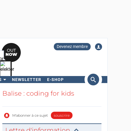
Devenez membre
S
NEWSLETTER
E-SHOP
ercher
Balise : coding for kids
M'abonner à ce sujet
souscrire
Lettre d'information