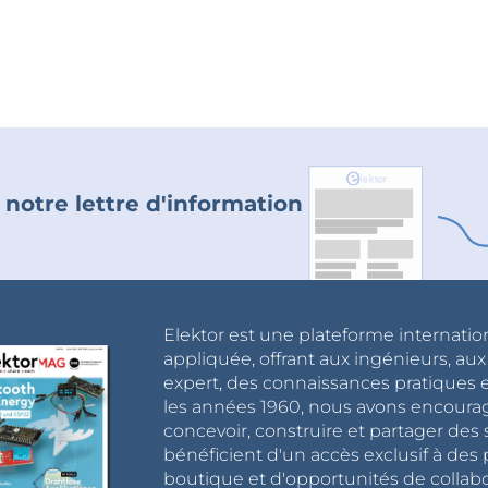
 notre lettre d'information
Elektor est une plateforme internatio
appliquée, offrant aux ingénieurs, au
expert, des connaissances pratiques et
les années 1960, nous avons encou
concevoir, construire et partager de
bénéficient d'un accès exclusif à des 
boutique et d'opportunités de collab