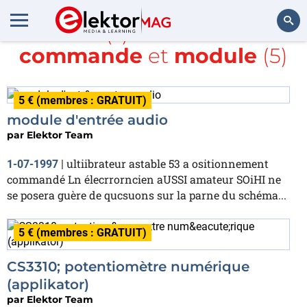
Article(s) avec la balise
commande
et
module
(5)
Rechercher
5 € (membres : GRATUIT)
module d'entrée audio
par
Elektor Team
ultiibrateur astable 53 a ositionnement
1-07-1997
|
commandé Ln élecrrorncien aUSSI amateur SOiHI ne
se posera guère de qucsuons sur la parne du schéma...
5 € (membres : GRATUIT)
CS3310; potentiomètre numérique
(applikator)
par
Elektor Team