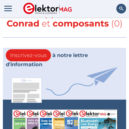
Article(s) avec la balise
Conrad
et
composants
(0)
Rechercher
Inscrivez-vous
à notre lettre
d'information