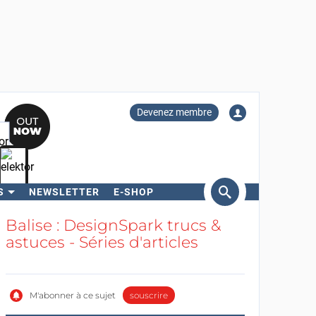
Devenez membre
S
NEWSLETTER
E-SHOP
ercher
Balise : DesignSpark trucs &
astuces - Séries d'articles
M'abonner à ce sujet
souscrire