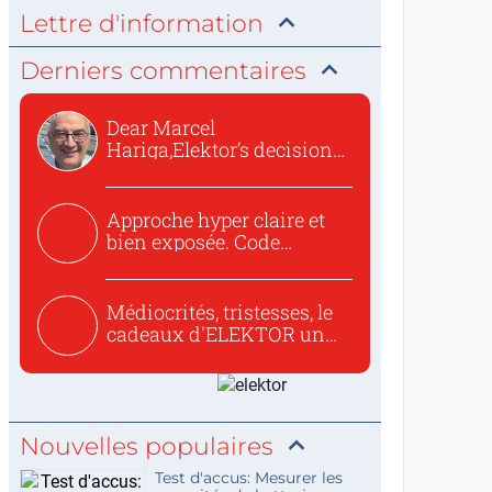
Lettre d'information
Derniers commentaires
Dear Marcel
Hariga,Elektor’s decision
to republish...
Approche hyper claire et
bien exposée. Code
concis...
Médiocrités, tristesses, le
cadeaux d'ELEKTOR un
c...
Nouvelles populaires
Test d'accus: Mesurer les