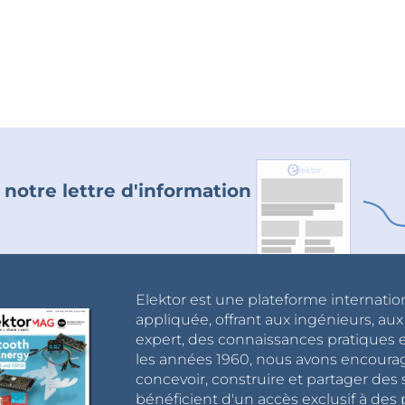
 notre lettre d'information
Elektor est une plateforme internatio
appliquée, offrant aux ingénieurs, au
expert, des connaissances pratiques et
les années 1960, nous avons encou
concevoir, construire et partager de
bénéficient d'un accès exclusif à des 