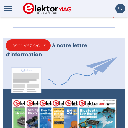
En savoir plus sur
EiE
(0)
Rechercher
Inscrivez-vous
à notre lettre
d'information