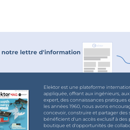
 notre lettre d'information
Elektor est une plateforme internatio
appliquée, offrant aux ingénieurs, au
expert, des connaissances pratiques et
les années 1960, nous avons encou
concevoir, construire et partager de
bénéficient d'un accès exclusif à des 
boutique et d'opportunités de collab