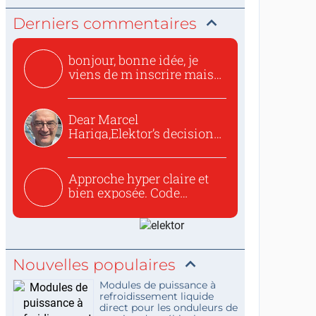
Derniers commentaires
bonjour, bonne idée, je
viens de m inscrire mais
o...
Dear Marcel
Hariga,Elektor’s decision
to republish...
Approche hyper claire et
bien exposée. Code
concis...
Nouvelles populaires
Modules de puissance à
refroidissement liquide
direct pour les onduleurs de