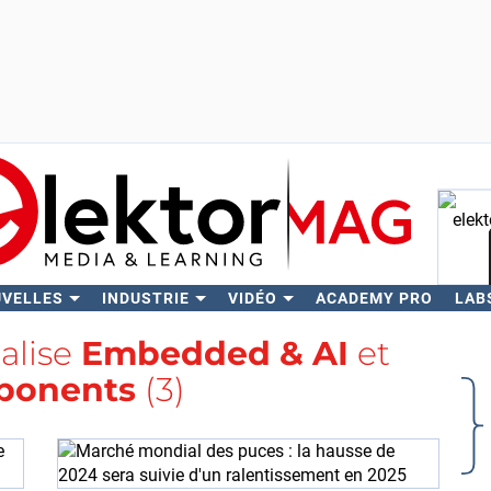
UVELLES
INDUSTRIE
VIDÉO
ACADEMY PRO
LAB
Rech
balise
Embedded & AI
et
ponents
(3)