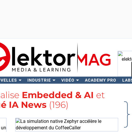
UVELLES
INDUSTRIE
VIDÉO
ACADEMY PRO
LAB
Rech
balise
Embedded & AI
et
é IA News
(196)