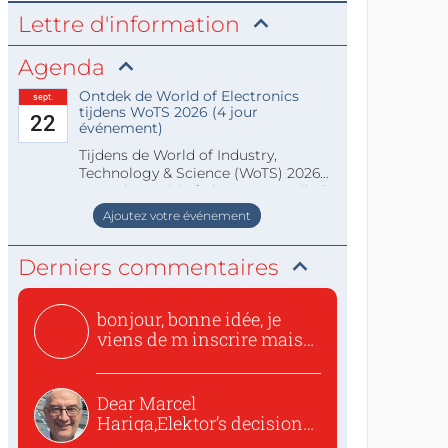
Lettre d'information
Agenda
Ontdek de World of Electronics
sept.
tijdens WoTS 2026 (4 jour
22
événement)
Tijdens de World of Industry,
Technology & Science (WoTS) 2026
staat de World of Electronics volledi
Ajoutez votre événement
Derniers commentaires
bonjour, bonne idée, je
viens de m inscrire mais
o...
Dear Marcel
Hariga,Elektor’s decision
to republish...