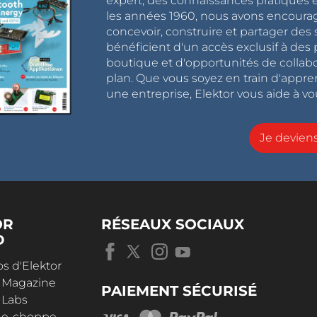
expert, des connaissances pratiques et
les années 1960, nous avons encou
concevoir, construire et partager de
bénéficient d'un accès exclusif à des 
boutique et d'opportunités de collab
plan. Que vous soyez en train d'appr
une entreprise, Elektor vous aide à vou
Je devie
OR
RÉSEAUX SOCIAUX
D
s d'Elektor
r Magazine
PAIEMENT SÉCURISÉ
 Labs
r e-choppe