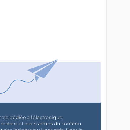
nale dédiée à l'électronique
x makers et aux startups du contenu