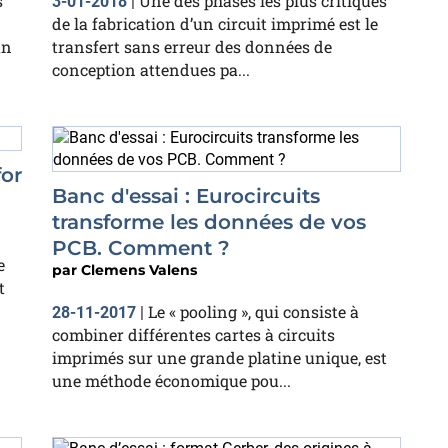
s
Une des phases les plus critiques
3-01-2018
|
de la fabrication d’un circuit imprimé est le
un
transfert sans erreur des données de
conception attendues pa...
for
Banc d'essai : Eurocircuits
transforme les données de vos
PCB. Comment ?
e
par
Clemens Valens
t
Le « pooling », qui consiste à
28-11-2017
|
combiner différentes cartes à circuits
imprimés sur une grande platine unique, est
une méthode économique pou...