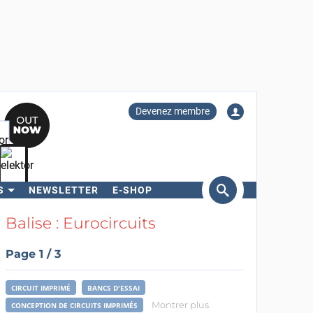
Devenez membre
S
NEWSLETTER
E-SHOP
ercher
Balise : Eurocircuits
Page 1 / 3
CIRCUIT IMPRIMÉ
BANCS D'ESSAI
Montrer plus
CONCEPTION DE CIRCUITS IMPRIMÉS