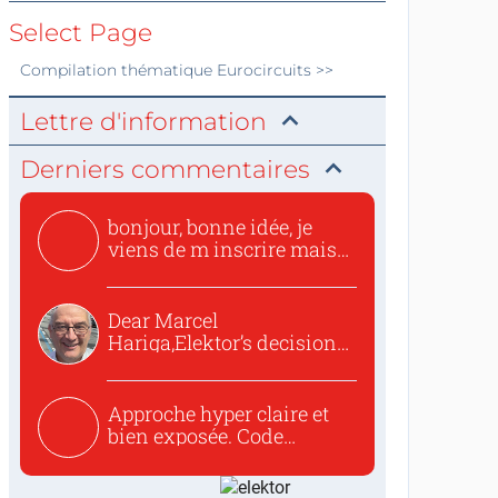
Select Page
Compilation thématique
Eurocircuits
>>
Lettre d'information
Derniers commentaires
bonjour, bonne idée, je
viens de m inscrire mais
o...
Dear Marcel
Hariga,Elektor’s decision
to republish...
Approche hyper claire et
bien exposée. Code
concis...