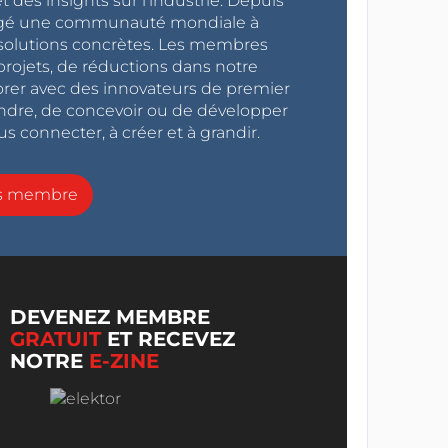
 des insights sur l'industrie. Depuis
ragé une communauté mondiale à
s solutions concrètes. Les membres
projets, de réductions dans notre
orer avec des innovateurs de premier
endre, de concevoir ou de développer
s connecter, à créer et à grandir.
ns membre
DEVENEZ MEMBRE
GRATUIT
ET RECEVEZ
NOTRE
E-ZINE