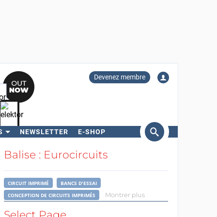
Devenez membre
S
NEWSLETTER
E-SHOP
ercher
Balise : Eurocircuits
CIRCUIT IMPRIMÉ
BANCS D'ESSAI
Montrer plus
CONCEPTION DE CIRCUITS IMPRIMÉS
Select Page