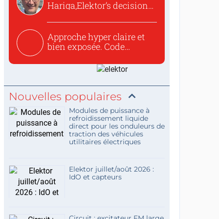
Hariga,Elektor’s decision
to republish...
Approche hyper claire et
bien exposée. Code
concis...
Nouvelles populaires
Modules de puissance à
refroidissement liquide
direct pour les onduleurs de
traction des véhicules
utilitaires électriques
Elektor juillet/août 2026 :
IdO et capteurs
Circuit : excitateur FM large