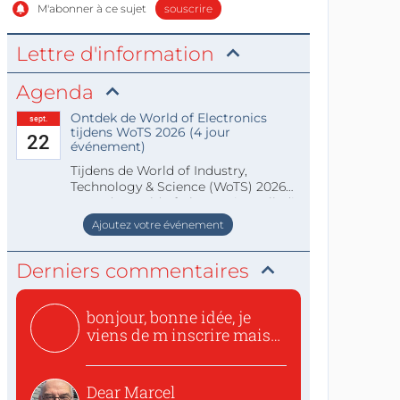
M'abonner à ce sujet
souscrire
Lettre d'information
Agenda
Ontdek de World of Electronics
sept.
tijdens WoTS 2026 (4 jour
22
événement)
Tijdens de World of Industry,
Technology & Science (WoTS) 2026
staat de World of Electronics volledi
Ajoutez votre événement
Derniers commentaires
bonjour, bonne idée, je
viens de m inscrire mais
o...
Dear Marcel