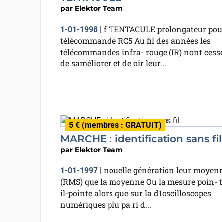
par
Elektor Team
f TENTACULE prolongateur pou
1-01-1998
|
télécommande RC5 Au fil des années les
télécommandes infra- rouge (IR) nont cess
de saméliorer et de oir leur...
5 € (membres : GRATUIT)
MARCHE : identification sans fil
par
Elektor Team
nouelle génération leur moyen
1-01-1997
|
(RMS) que la moyenne Ou la mesure poin- t
il-pointe alors que sur la d1oscilloscopes
numériques plu pa ri d...