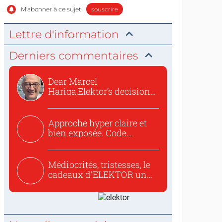
M'abonner à ce sujet
souscrire
Lettre d'information
Derniers commentaires
Dear Marcel
Hariga,Elektor’s decision
to republish...
Approche hyper claire et
bien exposée. Code
concis...
Médiocrités, tristesses, le
cadeaux d'ELEKTOR un
c...