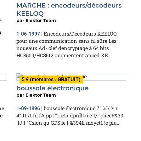
MARCHE : encodeurs/décodeurs
KEELOQ
r
par
Elektor Team
é
Encodeurs/Décodeurs KEELOQ
1-06-1997
|
pour une communication sans fil sûre Les
noueaux Ad- clef dencryptage à 64 bits
HCS509/HCS512 augmentent anced KE...
5 € (membres : GRATUIT)
boussole électronique
par
Elektor Team
ne
boussole électronique 7"!%I/ % r
1-09-1996
|
e-
4"Il1 /1 fil fA pp 1"1 iEn dpnÎltri e 1/ "pliécP&39
!lJ 1 "Csion qu GPS le f &394Il moyet1 !e plu...