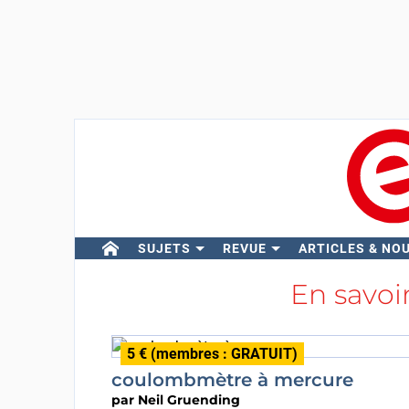
SUJETS
REVUE
ARTICLES & NO
En savoi
5 € (membres : GRATUIT)
coulombmètre à mercure
par
Neil Gruending