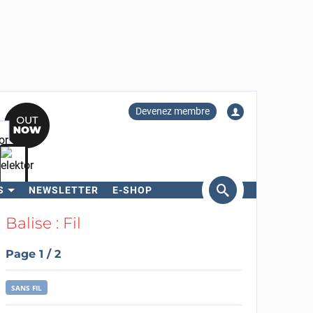
Devenez membre
S
NEWSLETTER
E-SHOP
ercher
Balise : Fil
Page 1 / 2
SANS FIL