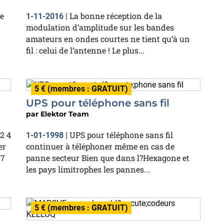
e
La bonne réception de la
1-11-2016
|
modulation d’amplitude sur les bandes
amateurs en ondes courtes ne tient qu’à un
fil : celui de l’antenne ! Le plus...
5 € (membres : GRATUIT)
UPS pour téléphone sans fil
par
Elektor Team
2 4
UPS pour téléphone sans fil
1-01-1998
|
er
continuer à téléphoner même en cas de
 7
panne secteur Bien que dans l?Hexagone et
les pays limitrophes les pannes...
5 € (membres : GRATUIT)