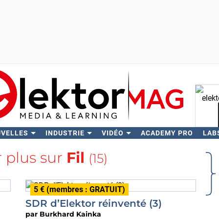
UVELLES
INDUSTRIE
VIDÉO
ACADEMY PRO
LAB
Rech
r plus sur
Fil
(15)
5 € (membres : GRATUIT)
SDR d’Elektor réinventé (3)
par
Burkhard Kainka