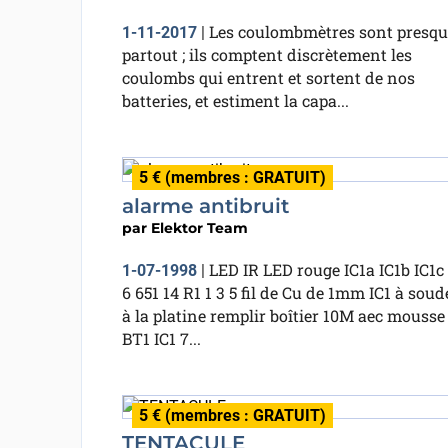
Les coulombmètres sont presqu
1-11-2017
|
partout ; ils comptent discrètement les
coulombs qui entrent et sortent de nos
batteries, et estiment la capa...
5 € (membres : GRATUIT)
alarme antibruit
par
Elektor Team
LED IR LED rouge IC1a IC1b IC1c 
1-07-1998
|
6 651 14 R1 1 3 5 fil de Cu de 1mm IC1 à soud
à la platine remplir boîtier 10M aec mousse
BT1 IC1 7...
5 € (membres : GRATUIT)
TENTACULE