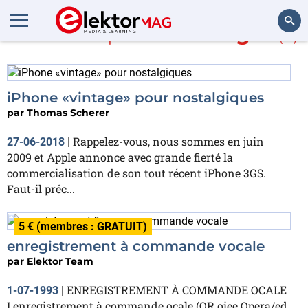
En savoir plus sur
Gadget
(2)
Rechercher
iPhone «vintage» pour nostalgiques
par
Thomas Scherer
Rappelez-vous, nous sommes en juin
27-06-2018
|
2009 et Apple annonce avec grande fierté la
commercialisation de son tout récent iPhone 3GS.
Faut-il préc...
5 € (membres : GRATUIT)
enregistrement à commande vocale
par
Elektor Team
ENREGISTREMENT À COMMANDE OCALE
1-07-1993
|
Lenregistrement à commande ocale (OR oiee Opera/ed