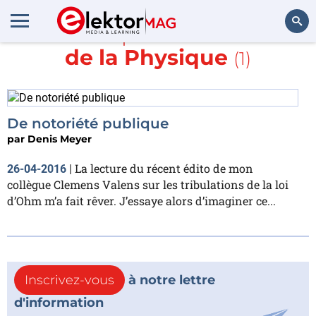
En savoir plus sur
Histoire
de la Physique
(1)
Rechercher
De notoriété publique
par
Denis Meyer
La lecture du récent édito de mon
26-04-2016
|
collègue Clemens Valens sur les tribulations de la loi
d’Ohm m’a fait rêver. J’essaye alors d’imaginer ce...
Inscrivez-vous
à notre lettre
d'information