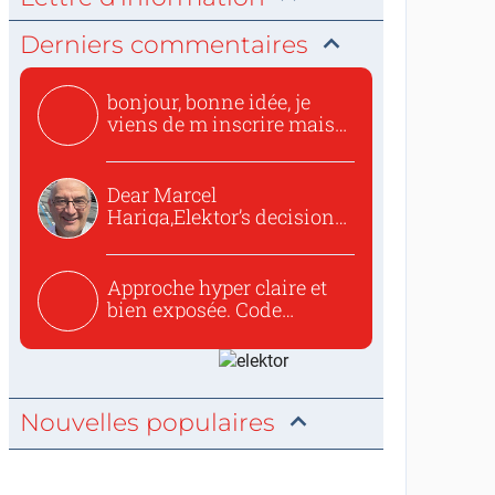
Derniers commentaires
bonjour, bonne idée, je
viens de m inscrire mais
o...
Dear Marcel
Hariga,Elektor’s decision
to republish...
Approche hyper claire et
bien exposée. Code
concis...
Nouvelles populaires