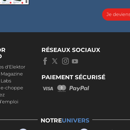
Je devie
OR
RÉSEAUX SOCIAUX
D
s d'Elektor
r Magazine
PAIEMENT SÉCURISÉ
 Labs
r e-choppe
ez
d’emploi
NOTRE
UNIVERS