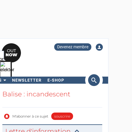
Devenez membre
S
NEWSLETTER
E-SHOP
ercher
Balise : incandescent
M'abonner à ce sujet
souscrire
Lettre d'information