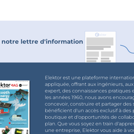
 notre lettre d'information
Elektor est une plateforme internatio
appliquée, offrant aux ingénieurs, au
expert, des connaissances pratiques et
les années 1960, nous avons encou
concevoir, construire et partager de
bénéficient d'un accès exclusif à des 
boutique et d'opportunités de collab
plan. Que vous soyez en train d'appr
une entreprise, Elektor vous aide à vou