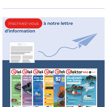
Inscrivez-vous
à notre lettre
d'information