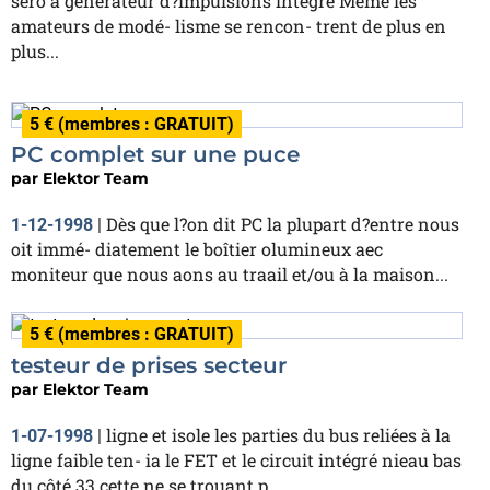
sero à générateur d?impulsions intégré Même les
amateurs de modé- lisme se rencon- trent de plus en
plus...
5 € (membres : GRATUIT)
PC complet sur une puce
par
Elektor Team
Dès que l?on dit PC la plupart d?entre nous
1-12-1998
|
oit immé- diatement le boîtier olumineux aec
moniteur que nous aons au traail et/ou à la maison...
5 € (membres : GRATUIT)
testeur de prises secteur
par
Elektor Team
ligne et isole les parties du bus reliées à la
1-07-1998
|
ligne faible ten- ia le FET et le circuit intégré nieau bas
du côté 33 cette ne se trouant p...