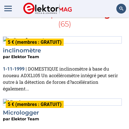
En savoir plus sur
Intégré
(65)
Rechercher
5 € (membres : GRATUIT)
inclinomètre
par
Elektor Team
DOMESTIQUE inclinomètre à base du
1-11-1999
|
noueau ADXL105 Un accéléromètre intégré peut serir
outre à la détection de forces d?accélération
également...
5 € (membres : GRATUIT)
Micrologger
par
Elektor Team