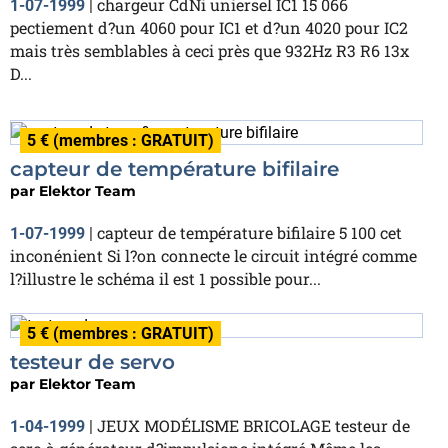
chargeur CdNi uniersel IC1 15 066
1-07-1999
|
pectiement d?un 4060 pour IC1 et d?un 4020 pour IC2
mais très semblables à ceci près que 932Hz R3 R6 13x
D...
5 € (membres : GRATUIT)
capteur de température bifilaire
par
Elektor Team
capteur de température bifilaire 5 100 cet
1-07-1999
|
inconénient Si l?on connecte le circuit intégré comme
l?illustre le schéma il est 1 possible pour...
5 € (membres : GRATUIT)
testeur de servo
par
Elektor Team
JEUX MODÉLISME BRICOLAGE testeur de
1-04-1999
|