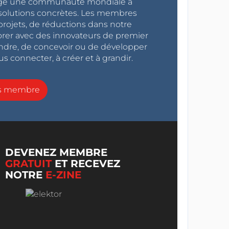
ragé une communauté mondiale à
s solutions concrètes. Les membres
projets, de réductions dans notre
orer avec des innovateurs de premier
endre, de concevoir ou de développer
s connecter, à créer et à grandir.
ns membre
DEVENEZ MEMBRE
GRATUIT
ET RECEVEZ
NOTRE
E-ZINE