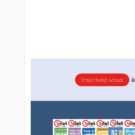
Inscrivez-vous
à