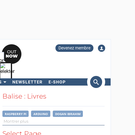
Devenez membre
S
NEWSLETTER
E-SHOP
ercher
Balise : Livres
RASPBERRY PI
ARDUINO
DOGAN IBRAHIM
Montrer plus
Select Page