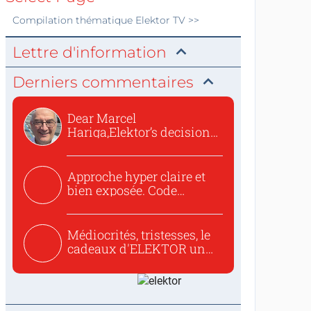
Compilation thématique
Elektor TV
>>
Lettre d'information
Derniers commentaires
Dear Marcel
Hariga,Elektor’s decision
to republish...
Approche hyper claire et
bien exposée. Code
concis...
Médiocrités, tristesses, le
cadeaux d'ELEKTOR un
c...