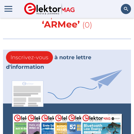
En savoir plus sur
LPC210x
‘ARMee’
(0)
Rechercher
Inscrivez-vous
à notre lettre
d'information