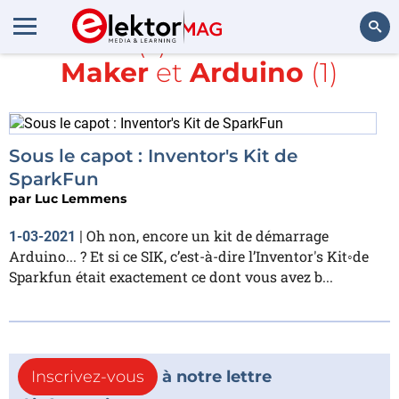
Article(s) avec la balise
Maker
et
Arduino
(1)
Rechercher
Sous le capot : Inventor's Kit de
SparkFun
par
Luc Lemmens
Oh non, encore un kit de démarrage
1-03-2021
|
Arduino... ? Et si ce SIK, c’est-à-dire l’Inventor's Kit◦de
Sparkfun était exactement ce dont vous avez b...
Inscrivez-vous
à notre lettre