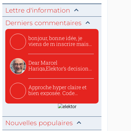
Lettre d'information
Derniers commentaires
bonjour, bonne idée, je
viens de m inscrire mais
o...
Dear Marcel
Hariga,Elektor’s decision
to republish...
Approche hyper claire et
bien exposée. Code
concis...
Nouvelles populaires