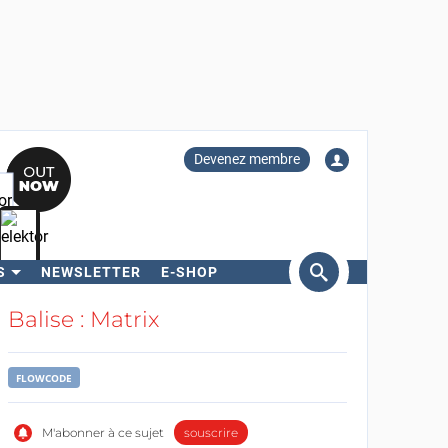
Devenez membre
S
NEWSLETTER
E-SHOP
ercher
Balise : Matrix
FLOWCODE
M'abonner à ce sujet
souscrire