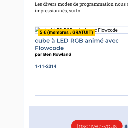
Les divers modes de programmation nous 
impressionnés, surto...
5 € (membres : GRATUIT)
cube à LED RGB animé avec
Flowcode
par
Ben Rowland
1-11-2014
|
Inscrivez-vous
à