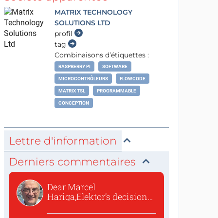
MATRIX TECHNOLOGY
SOLUTIONS LTD
profil
tag
Combinaisons d’étiquettes :
RASPBERRY PI
SOFTWARE
MICROCONTRÔLEURS
FLOWCODE
MATRIX TSL
PROGRAMMABLE
CONCEPTION
Lettre d'information
Derniers commentaires
Dear Marcel
Hariga,Elektor’s decision
to republish...