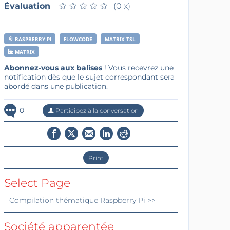
Évaluation
★
★
★
★
★
★
★
★
★
★
(0 x)
RASPBERRY PI
FLOWCODE
MATRIX TSL
MATRIX
Abonnez-vous aux balises
! Vous recevrez une
notification dès que le sujet correspondant sera
abordé dans une publication.
0
Participez à la conversation
Print
Select Page
Compilation thématique
Raspberry Pi
>>
Société apparentée