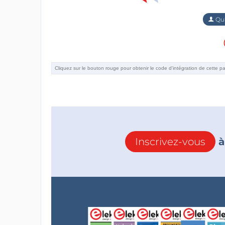
Qu'
Inscrivez-vous
à