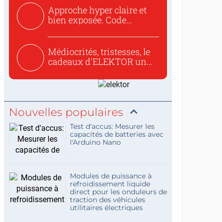
Approche hyper claire et
bien exposée. Code
concis...
Médiocrités, tristesses, le
cadeaux d'ELEKTOR un
c...
Nouvelles populaires
Test d'accus: Mesurer les
capacités de batteries avec
l'Arduino Nano
Modules de puissance à
refroidissement liquide
direct pour les onduleurs de
traction des véhicules
utilitaires électriques