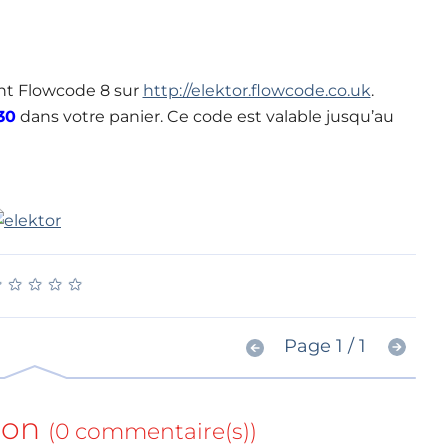
t Flowcode 8 sur
http://elektor.flowcode.co.uk
.
30
dans votre panier. Ce code est valable jusqu’au
★
★
★
★
★
★
★
★
★
★
Page 1 / 1
ion
(0 commentaire(s))