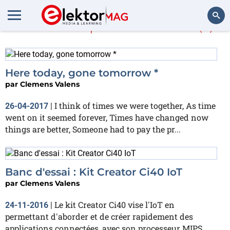
En savoir plus sur
MIPS
(2)
Rechercher
Here today, gone tomorrow *
par
Clemens Valens
I think of times we were together, As time
26-04-2017
|
went on it seemed forever, Times have changed now
things are better, Someone had to pay the pr...
Banc d'essai : Kit Creator Ci40 IoT
par
Clemens Valens
Le kit Creator Ci40 vise l'IoT en
24-11-2016
|
permettant d'aborder et de créer rapidement des
applications connectées, avec son processeur MIPS