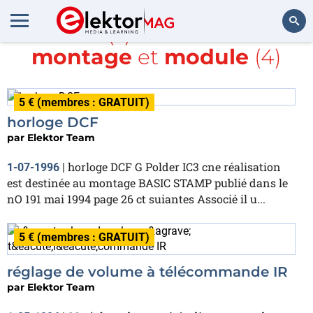
Article(s) avec la balise
montage
et
module
(4)
Rechercher
5 € (membres : GRATUIT)
horloge DCF
par
Elektor Team
horloge DCF G Polder IC3 cne réalisation
1-07-1996
|
est destinée au montage BASIC STAMP publié dans le
nO 191 mai 1994 page 26 ct suiantes Associé il u...
5 € (membres : GRATUIT)
réglage de volume à télécommande IR
par
Elektor Team