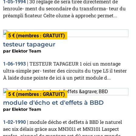
30 réglage de sera tirée directement de
1-05-1994
|
lenroule- ment du secondaire du transforma- teur du
préampli ficateur Celte olume à approehc permet...
5 € (membres : GRATUIT)
testeur tapageur
par
Elektor Team
TESTEUR TAPAGEUR 1 oici un montage
1-06-1993
|
ultra-simple per- tester des circuits du type LS il tester
À laide dune pointe de ici à un petit module d...
5 € (membres : GRATUIT)
module d'écho et d'effets à BBD
par
Elektor Team
module décho et deffets à BBD le naturel
1-02-1990
|
aec six délais grâce aux MN3011 et MN3101 Laspect
profes- sionnel de montage est dû pour une grande...