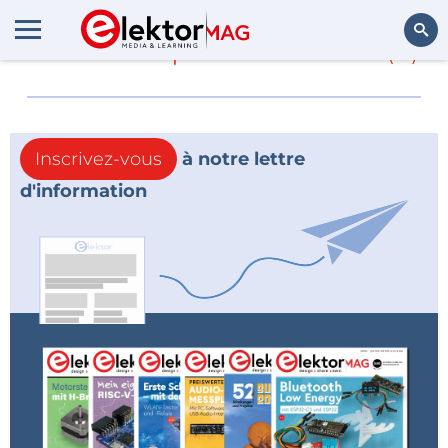
En savoir plus sur
Oerrr
(0)
Rechercher
Inscrivez-vous
à notre lettre
d'information