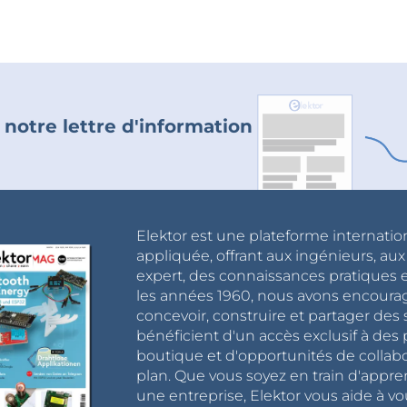
 notre lettre d'information
Elektor est une plateforme internatio
appliquée, offrant aux ingénieurs, au
expert, des connaissances pratiques et
les années 1960, nous avons encou
concevoir, construire et partager de
bénéficient d'un accès exclusif à des 
boutique et d'opportunités de collab
plan. Que vous soyez en train d'appr
une entreprise, Elektor vous aide à vou