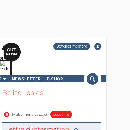
Devenez membre
S
NEWSLETTER
E-SHOP
ercher
Balise : pales
M'abonner à ce sujet
souscrire
Lettre d'information