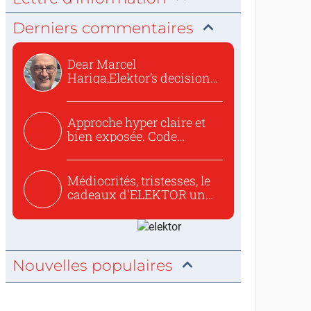
Derniers commentaires
Dear Marcel
Hariga,Elektor’s decision
to republish...
Approche hyper claire et
bien exposée. Code
concis...
Médiocrités, tristesses, le
cadeaux d'ELEKTOR un
c...
Nouvelles populaires