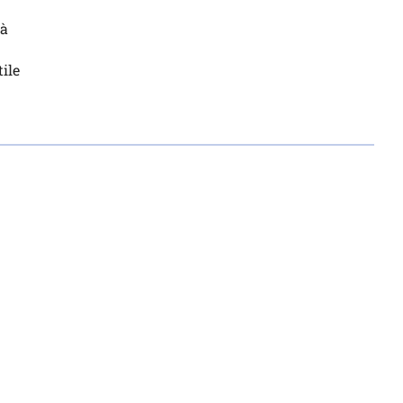
 à
ile