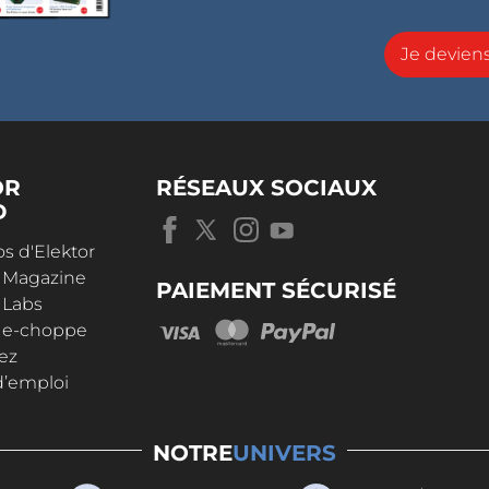
Je devie
OR
RÉSEAUX SOCIAUX
D
s d'Elektor
r Magazine
PAIEMENT SÉCURISÉ
 Labs
r e-choppe
ez
d’emploi
NOTRE
UNIVERS