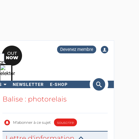
Devenez membre
S
NEWSLETTER
E-SHOP
ercher
Balise : photorelais
M'abonner à ce sujet
souscrire
Lettre d'information