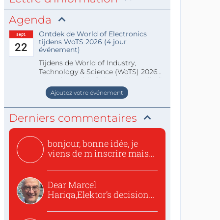
Agenda
Ontdek de World of Electronics
sept.
tijdens WoTS 2026 (4 jour
22
événement)
Tijdens de World of Industry,
Technology & Science (WoTS) 2026
staat de World of Electronics volledi
Ajoutez votre événement
Derniers commentaires
bonjour, bonne idée, je
viens de m inscrire mais
o...
Dear Marcel
Hariga,Elektor’s decision
to republish...