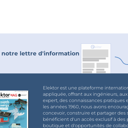
 notre lettre d'information
Elektor est une plateforme internatio
appliquée, offrant aux ingénieurs, au
expert, des connaissances pratiques et
les années 1960, nous avons encou
concevoir, construire et partager de
bénéficient d'un accès exclusif à des 
boutique et d'opportunités de collab