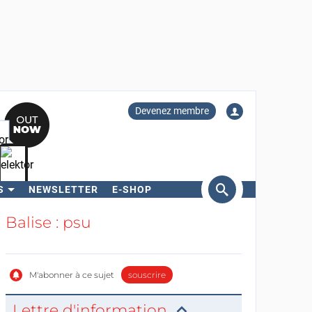
Devenez membre
S
NEWSLETTER
E-SHOP
ercher
Balise : psu
M'abonner à ce sujet
souscrire
Lettre d'information