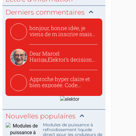
Derniers commentaires
bonjour, bonne idée, je
viens de m inscrire mais
o...
Dear Marcel
Hariga,Elektor’s decision
to republish...
Approche hyper claire et
bien exposée. Code
concis...
Nouvelles populaires
Modules de puissance à
refroidissement liquide
direct pour les onduleurs de