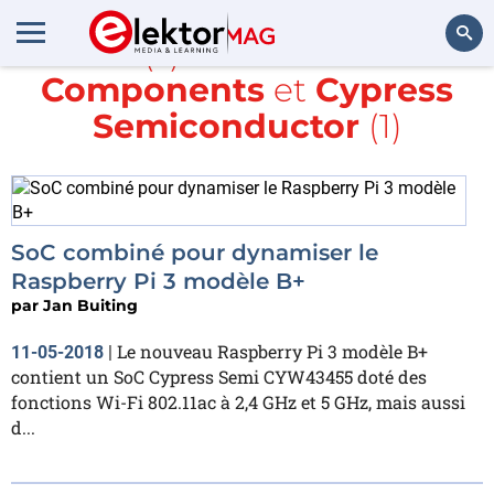
Article(s) avec la balise
RS
Components
et
Cypress
Rechercher
Semiconductor
(1)
SoC combiné pour dynamiser le
Raspberry Pi 3 modèle B+
par
Jan Buiting
Le nouveau Raspberry Pi 3 modèle B+
11-05-2018
|
contient un SoC Cypress Semi CYW43455 doté des
fonctions Wi-Fi 802.11ac à 2,4 GHz et 5 GHz, mais aussi
d...