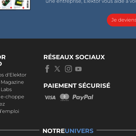
une entreprise, Elektor vous aide à vou
Je devie
OR
RÉSEAUX SOCIAUX
D
s d'Elektor
r Magazine
PAIEMENT SÉCURISÉ
 Labs
r e-choppe
ez
d’emploi
NOTRE
UNIVERS