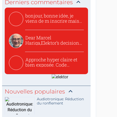
Derniers commentaires
bonjour, bonne idée, je
viens de m inscrire mais
o...
Dear Marcel
Hariga,Elektor’s decision
to republish...
Approche hyper claire et
bien exposée. Code
concis...
Nouvelles populaires
Audiotronique: Réduction
du ronflement