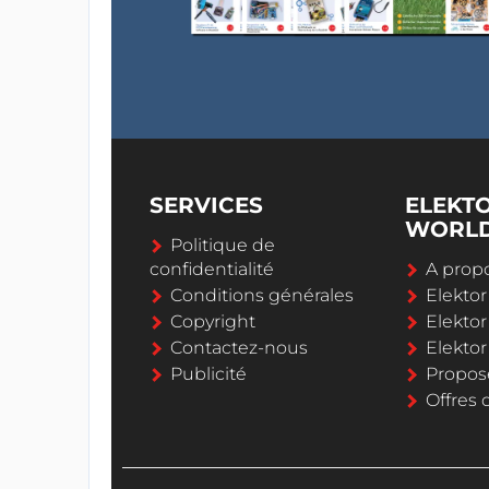
SERVICES
ELEKT
WORL
Politique de
confidentialité
A propo
Conditions générales
Elekto
Copyright
Elektor
Contactez-nous
Elekto
Publicité
Propos
Offres 