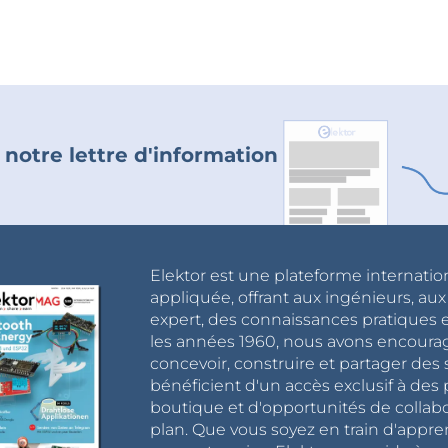
 notre lettre d'information
Elektor est une plateforme internatio
appliquée, offrant aux ingénieurs, au
expert, des connaissances pratiques et
les années 1960, nous avons encou
concevoir, construire et partager de
bénéficient d'un accès exclusif à des 
boutique et d'opportunités de collab
plan. Que vous soyez en train d'appr