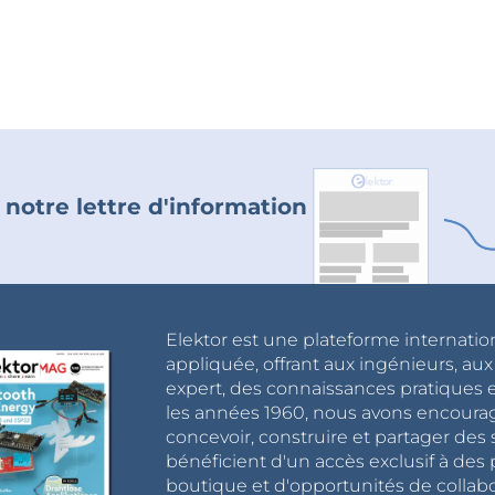
 notre lettre d'information
Elektor est une plateforme internatio
appliquée, offrant aux ingénieurs, au
expert, des connaissances pratiques et
les années 1960, nous avons encou
concevoir, construire et partager de
bénéficient d'un accès exclusif à des 
boutique et d'opportunités de collab