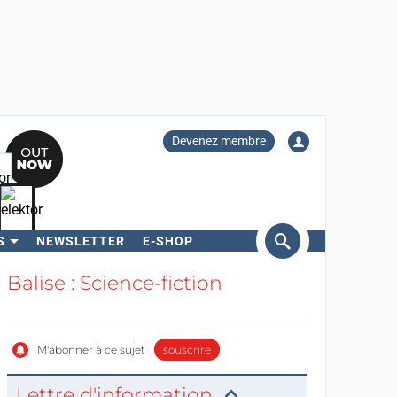
Devenez membre
S
NEWSLETTER
E-SHOP
ercher
Balise : Science-fiction
M'abonner à ce sujet
souscrire
Lettre d'information