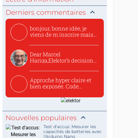
Derniers commentaires
bonjour, bonne idée, je
viens de m inscrire mais
o...
Dear Marcel
Hariga,Elektor’s decision
to republish...
Approche hyper claire et
bien exposée. Code
concis...
Nouvelles populaires
Test d'accus: Mesurer les
capacités de batteries avec
l'Arduino Nano