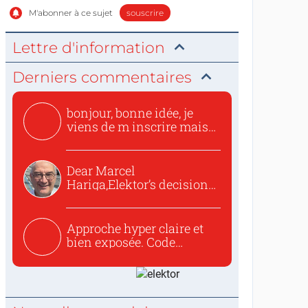
M'abonner à ce sujet
souscrire
Lettre d'information
Derniers commentaires
bonjour, bonne idée, je
viens de m inscrire mais
o...
Dear Marcel
Hariga,Elektor’s decision
to republish...
Approche hyper claire et
bien exposée. Code
concis...