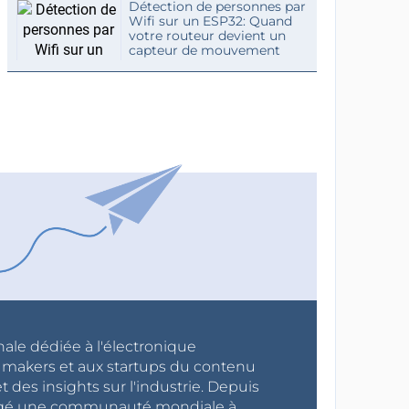
Détection de personnes par
Wifi sur un ESP32: Quand
votre routeur devient un
capteur de mouvement
nale dédiée à l'électronique
x makers et aux startups du contenu
 des insights sur l'industrie. Depuis
ragé une communauté mondiale à