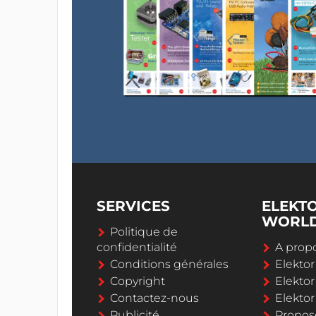
SERVICES
ELEKT
WORL
Politique de
confidentialité
A propo
Conditions générales
Elekto
Copyright
Elektor
Contactez-nous
Elekto
Publicité
Propos