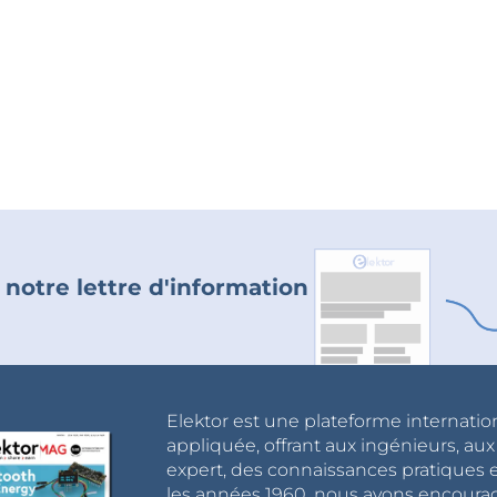
 notre lettre d'information
Elektor est une plateforme internatio
appliquée, offrant aux ingénieurs, au
expert, des connaissances pratiques et
les années 1960, nous avons encou