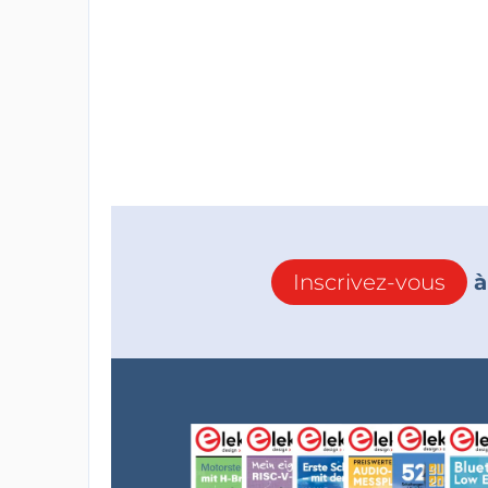
Inscrivez-vous
à