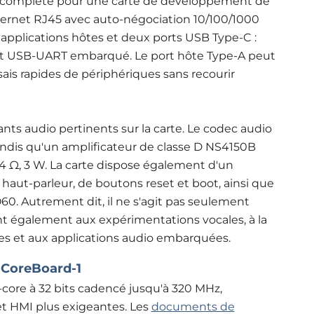
nt complète pour une carte de développement de
hernet RJ45 avec auto-négociation 10/100/1000
applications hôtes et deux ports USB Type-C :
 pont USB-UART embarqué. Le port hôte Type-A peut
ssais rapides de périphériques sans recourir
ts audio pertinents sur la carte. Le codec audio
andis qu'un amplificateur de classe D NS4150B
4 Ω, 3 W. La carte dispose également d'un
aut-parleur, de boutons reset et boot, ainsi que
O60.
Autrement dit, il ne s'agit pas seulement
ent également aux expérimentations vocales, à la
es et aux applications audio embarquées.
 CoreBoard-1
core à 32 bits cadencé jusqu'à 320 MHz,
 et HMI plus exigeantes. Les
documents de