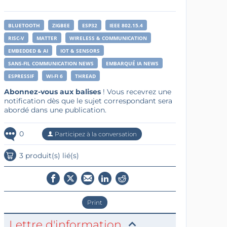
BLUETOOTH
ZIGBEE
ESP32
IEEE 802.15.4
RISC-V
MATTER
WIRELESS & COMMUNICATION
EMBEDDED & AI
IOT & SENSORS
SANS-FIL COMMUNICATION NEWS
EMBARQUÉ IA NEWS
ESPRESSIF
WI-FI 6
THREAD
Abonnez-vous aux balises
! Vous recevrez une
notification dès que le sujet correspondant sera
abordé dans une publication.
0
Participez à la conversation
3 produit(s) lié(s)
Print
Lettre d'information