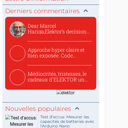
Derniers commentaires
Dear Marcel
Hariga,Elektor’s decision
to republish...
Approche hyper claire et
bien exposée. Code
concis...
Médiocrités, tristesses, le
cadeaux d'ELEKTOR un
c...
Nouvelles populaires
Test d'accus: Mesurer les
capacités de batteries avec
l'Arduino Nano