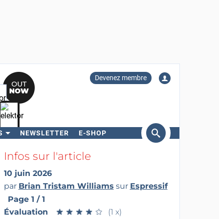
Devenez membre
S
NEWSLETTER
E-SHOP
ercher
Infos sur l'article
10 juin 2026
par
Brian Tristam Williams
sur
Espressif
Page 1 / 1
Évaluation
★
★
★
★
★
★
★
★
★
★
(1 x)