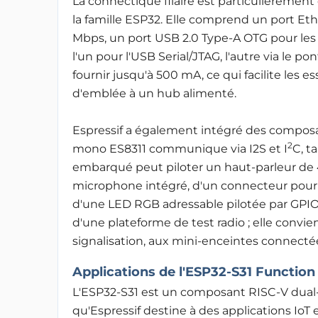
La connectique filaire est particulièreme
la famille ESP32. Elle comprend un port Et
Mbps, un port USB 2.0 Type-A OTG pour les 
l'un pour l'USB Serial/JTAG, l'autre via le
fournir jusqu'à 500 mA, ce qui facilite les e
d'emblée à un hub alimenté.
Espressif a également intégré des composan
2
mono ES8311 communique via I2S et I
C, t
embarqué peut piloter un haut-parleur de 
microphone intégré, d'un connecteur pour h
d'une LED RGB adressable pilotée par GPI
d'une plateforme de test radio ; elle convi
signalisation, aux mini-enceintes connecté
Applications de l'ESP32-S31 Function
L'ESP32-S31 est un composant RISC-V dual-
qu'Espressif
destine à des applications IoT