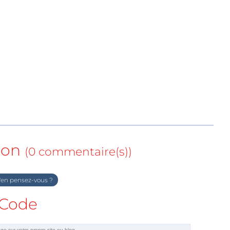
ion
(0 commentaire(s))
en pensez-vous ?
Code