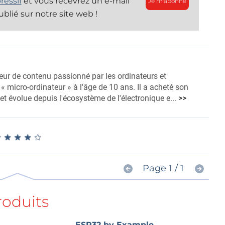
ressif
et vous recevrez un e-mail
Je m'abonne
ublié sur notre site web !
eur de contenu passionné par les ordinateurs et
 « micro-ordinateur » à l'âge de 10 ans. Il a acheté son
t évolue depuis l'écosystème de l'électronique e...
>>
★
★
★
★
★
★
★
★
★
★
Page 1 / 1
roduits
ESP32 by Example