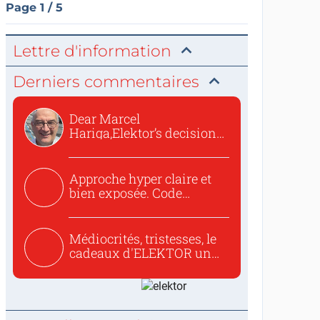
Page 1 / 5
Lettre d'information
Derniers commentaires
Dear Marcel
Hariga,Elektor’s decision
to republish...
Approche hyper claire et
bien exposée. Code
concis...
Médiocrités, tristesses, le
cadeaux d'ELEKTOR un
c...