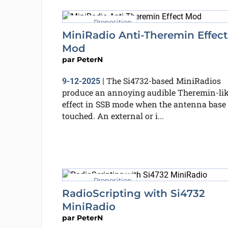
Proposition
MiniRadio Anti-Theremin Effect
Mod
par
PeterN
The Si4732-based MiniRadios
9-12-2025
|
produce an annoying audible Theremin-li
effect in SSB mode when the antenna base 
touched. An external or i...
Proposition
RadioScripting with Si4732
MiniRadio
par
PeterN