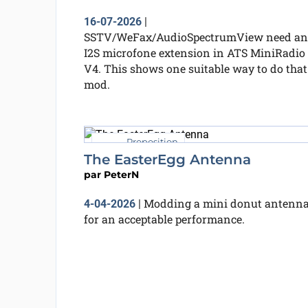
16-07-2026
|
SSTV/WeFax/AudioSpectrumView need an
I2S microfone extension in ATS MiniRadio
V4. This shows one suitable way to do that
mod.
Proposition
The EasterEgg Antenna
par
PeterN
Modding a mini donut antenn
4-04-2026
|
for an acceptable performance.