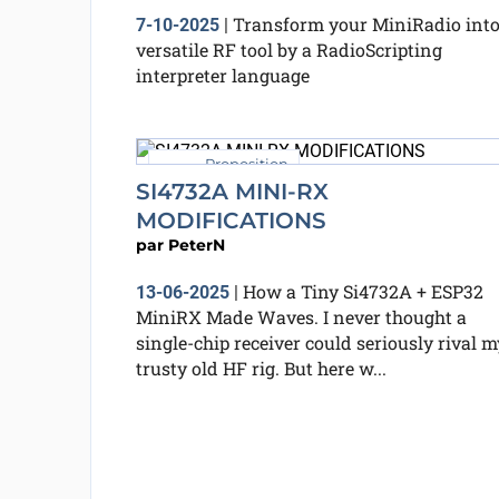
Transform your MiniRadio into
7-10-2025
|
versatile RF tool by a RadioScripting
interpreter language
Proposition
SI4732A MINI-RX
MODIFICATIONS
par
PeterN
How a Tiny Si4732A + ESP32
13-06-2025
|
MiniRX Made Waves. I never thought a
single-chip receiver could seriously rival m
trusty old HF rig. But here w...