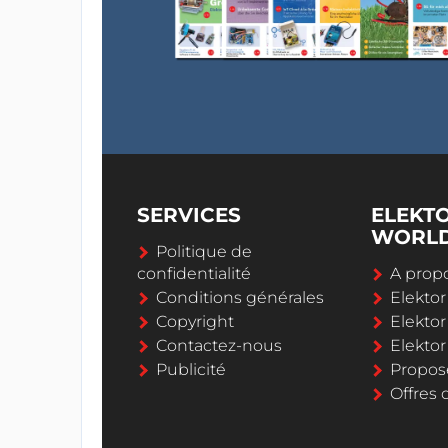
SERVICES
ELEKT
WORL
Politique de
confidentialité
A propo
Conditions générales
Elekto
Copyright
Elektor
Contactez-nous
Elekto
Publicité
Propos
Offres 