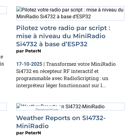
Pilotez votre radio par script :
mise à niveau du MiniRadio
Si4732 à base d’ESP32
par
PeterN
ke
is
Transformez votre MiniRadio
17-10-2025
|
Si4732 en récepteur RF interactif et
programmable avec RadioScripting : un
interpréteur léger fonctionnant sur l...
Proposition
Weather Reports on SI4732-
MiniRadio
par
PeterN