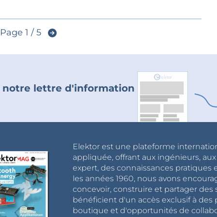
Page 1 / 5
 notre lettre d'information
Elektor est une plateforme internatio
appliquée, offrant aux ingénieurs, au
expert, des connaissances pratiques et
les années 1960, nous avons encou
concevoir, construire et partager de
bénéficient d'un accès exclusif à des 
boutique et d'opportunités de collab