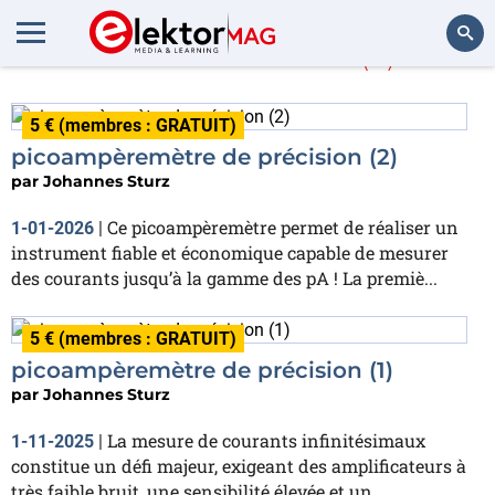
Johannes Sturz
(4)
Rechercher
5 € (membres : GRATUIT)
picoampèremètre de précision (2)
par
Johannes Sturz
Ce picoampèremètre permet de réaliser un
1-01-2026
|
instrument fiable et économique capable de mesurer
des courants jusqu’à la gamme des pA ! La premiè...
5 € (membres : GRATUIT)
picoampèremètre de précision (1)
par
Johannes Sturz
La mesure de courants infinitésimaux
1-11-2025
|
constitue un défi majeur, exigeant des amplificateurs à
très faible bruit, une sensibilité élevée et un...