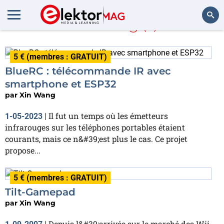
Xin Wang
(2)
Rechercher
5 € (membres : GRATUIT)
BlueRC : télécommande IR avec
smartphone et ESP32
par
Xin Wang
Il fut un temps où les émetteurs
1-05-2023
|
infrarouges sur les téléphones portables étaient
courants, mais ce n&#39;est plus le cas. Ce projet
propose...
5 € (membres : GRATUIT)
Tilt-Gamepad
par
Xin Wang
Depuis l&#39;arrivée sur le marché des Wii