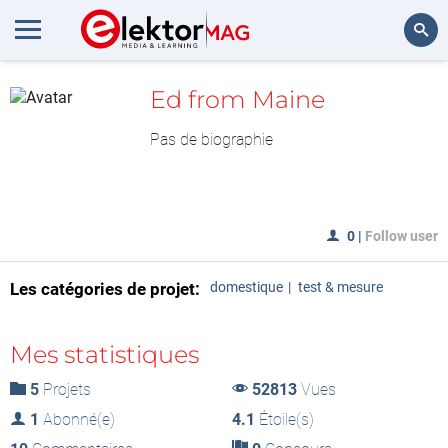
MesLAB
Rechercher
Ed from Maine
Pas de biographie
0
|
Follow user
Les catégories de projet:
domestique
test & mesure
Mes statistiques
5
Projets
52813
Vues
1
Abonné(e)
4.1
Étoile(s)