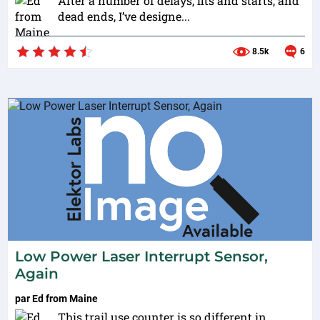
After a number of delays, fits and starts, and
dead ends, I’ve designe...
8.5k
6
Low Power Laser Interrupt Sensor,
Again
par
Ed from Maine
This trail use counter is so different in