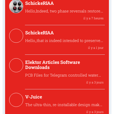
SchickeRIAA
Hello,Indeed, two phase reversals restore
the output to phase with the input.Erryson
il y a 7 heures
Hello,Indeed, two phase reversals restore
the outp...
SchickeRIAA
Hello,,that is indeed intended to preserve
the overall phase. the shunt feedback
il y a 1 jour
stage inve
Hello,,that is indeed intended to preserve
Elektor Articles Software
the ove...
Downloads
PCB Files for Telegram controlled water
heater interface
il y a 3 jours
Where can I find the PCB files for the
250259 Tele...
V-Juice
The ultra-thin, re-installable design makes
V-Juice a practical solution that fits
il y a 3 jours