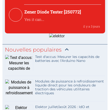
modern space
The ultra-thin, re-installable design makes
Zener Diode Tester [250772]
V-Juic...
Yes it can
The MUR120 can be replaced by another
il y a 3 jours
diode like t...
Nouvelles populaires
Test d'accus: Mesurer les capacités de
batteries avec l'Arduino Nano
Modules de puissance à refroidissement
liquide direct pour les onduleurs de
traction des véhicules utilitaires
électriques
Elektor juillet/août 2026 : IdO et