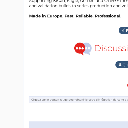
Supporting KiCad, Eagle, Gerber, and ODB++ forma
and validation builds to series production and v
Made in Europe. Fast. Reliable. Professional.
F
Discuss
Qu'