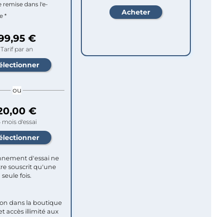
e remise dans l'e-
e *
99,95 €
Tarif par an
ou
20,00 €
 mois d'essai
nement d'essai ne
re souscrit qu'une
seule fois.​
ion dans la boutique
et accès illimité aux