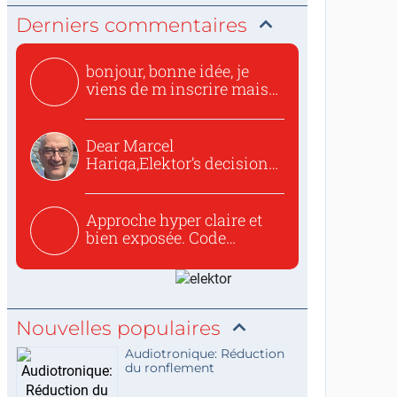
Derniers commentaires
bonjour, bonne idée, je
viens de m inscrire mais
o...
Dear Marcel
Hariga,Elektor’s decision
to republish...
Approche hyper claire et
bien exposée. Code
concis...
Nouvelles populaires
Audiotronique: Réduction
du ronflement