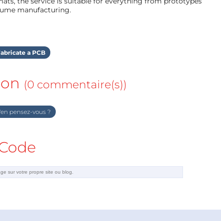
ts, the service is suitable for everything from prototypes
olume manufacturing.
abricate a PCB
ion
(0 commentaire(s))
en pensez-vous ?
Code