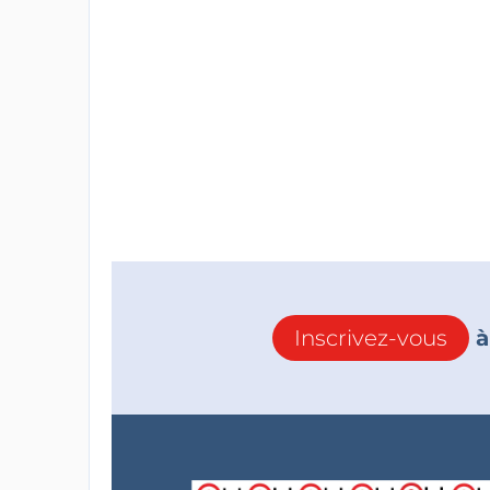
Inscrivez-vous
à