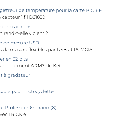
gistreur de température pour la carte PIC18F
 capteur 1 fil DS1820
 de brachions
n rend-t-elle violent ?
e de mesure USB
fs de mesure flexibles par USB et PCMCIA
r en 32 bits
éveloppement ARM7 de Keil
t à gradateur
ours pour motocyclette
u Professor Ossmann (8)
ec TRICK.e !