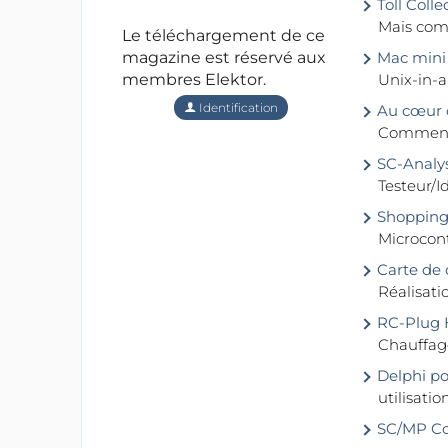
Toll Colle
Mais co
Le téléchargement de ce
magazine est réservé aux
Mac mini
membres Elektor.
Unix-in-
Identification
Au cœur d
Comment 
SC-Analy
Testeur/I
Shopping 
Microcon
Carte de 
Réalisat
RC-Plug 
Chauffag
Delphi pou
utilisatio
SC/MP Com