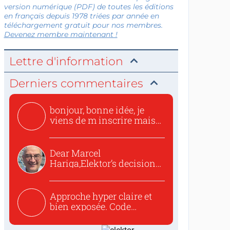
version numérique (PDF) de toutes les éditions
en français depuis 1978 triées par année en
téléchargement gratuit pour nos membres.
Devenez membre maintenant !
Lettre d'information
Derniers commentaires
bonjour, bonne idée, je
viens de m inscrire mais
o...
Dear Marcel
Hariga,Elektor’s decision
to republish...
Approche hyper claire et
bien exposée. Code
concis...