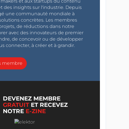
x makers et aux startups du contenu
 des insights sur l'industrie. Depuis
ragé une communauté mondiale à
s solutions concrètes. Les membres
projets, de réductions dans notre
orer avec des innovateurs de premier
endre, de concevoir ou de développer
s connecter, à créer et à grandir.
ns membre
DEVENEZ MEMBRE
GRATUIT
ET RECEVEZ
NOTRE
E-ZINE