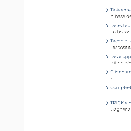
-
Télé-enre
À base de
Détecteur
La boisso
Techniqu
Dispositi
Développe
Kit de d
Clignotan
-
Compte-t
-
TRICK.e d
Gagner av