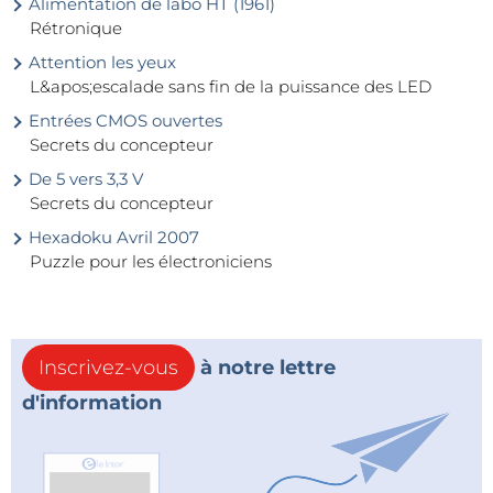
Alimentation de labo HT (1961)
Rétronique
Attention les yeux
L&apos;escalade sans fin de la puissance des LED
Entrées CMOS ouvertes
Secrets du concepteur
De 5 vers 3,3 V
Secrets du concepteur
Hexadoku Avril 2007
Puzzle pour les électroniciens
Inscrivez-vous
à notre lettre
d'information