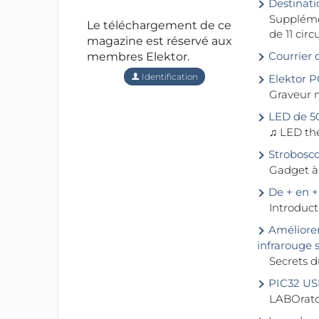
Destinati
Suppléme
Le téléchargement de ce
de 11 cir
magazine est réservé aux
Courrier 
membres Elektor.
Identification
Elektor P
Graveur m
LED de 5
♫ LED the
Strobosco
Gadget à
De + en +
Introduct
Améliorer
infrarouge s
Secrets 
PIC32 USB 
LABOrato