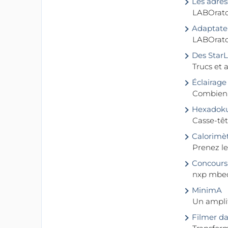
Les adre
LABOrato
Adaptate
LABOrato
Des StarL
Trucs et 
Éclairage
Combien 
Hexadoku
Casse-têt
Calorimèt
Prenez l
Concours 
nxp mbed
MinimA
Un amplif
Filmer da