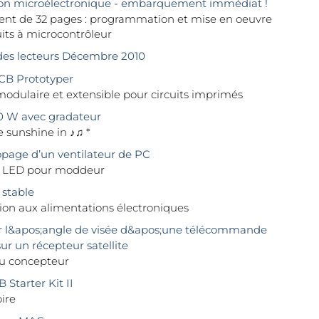
on microélectronique - embarquement immédiat !
nt de 32 pages : programmation et mise en oeuvre
cuits à microcontrôleur
des lecteurs Décembre 2010
CB Prototyper
odulaire et extensible pour circuits imprimés
0 W avec gradateur
 sunshine in ♪♫ *
page d’un ventilateur de PC
 LED pour moddeur
 stable
ion aux alimentations électroniques
 l&apos;angle de visée d&apos;une télécommande
ur un récepteur satellite
du concepteur
Starter Kit II
ire