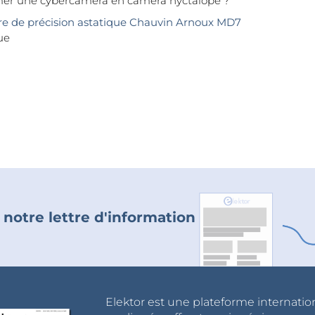
mer une cybercaméra en caméra nyctalope ?
 de précision astatique Chauvin Arnoux MD7
ue
 notre lettre d'information
Elektor est une plateforme internatio