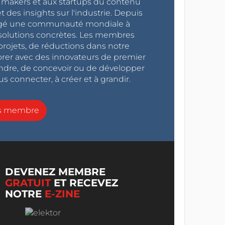
x makers et aux startups du contenu
 des insights sur l'industrie. Depuis
ragé une communauté mondiale à
s solutions concrètes. Les membres
projets, de réductions dans notre
orer avec des innovateurs de premier
endre, de concevoir ou de développer
s connecter, à créer et à grandir.
ns membre
DEVENEZ MEMBRE
GRATUIT
ET RECEVEZ
NOTRE
E-ZINE