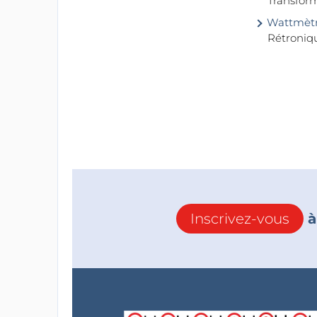
Transfor
Wattmètre
Rétroniq
Inscrivez-vous
à