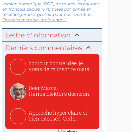
version numérique (PDF) de toutes les éditions
en français depuis 1978 triées par année en
téléchargement gratuit pour nos membres.
Devenez membre maintenant !
Lettre d'information
Derniers commentaires
bonjour, bonne idée, je
viens de m inscrire mais
o...
Dear Marcel
Hariga,Elektor’s decision
to republish...
Approche hyper claire et
bien exposée. Code
concis...