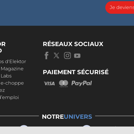
Je devie
OR
RÉSEAUX SOCIAUX
D
s d'Elektor
r Magazine
PAIEMENT SÉCURISÉ
 Labs
r e-choppe
ez
d’emploi
NOTRE
UNIVERS