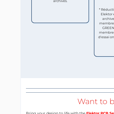
archives.
* Réduct
Elektor 
archive
membres 
GREEN 
membres
d'essai o
Want to b
Bring your design to life with the
Elektor PCB Se