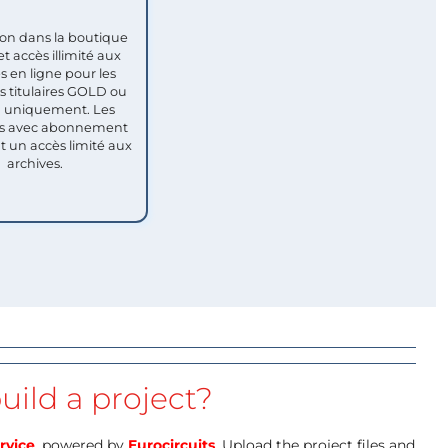
ion dans la boutique
et accès illimité aux
s en ligne pour les
titulaires GOLD ou
uniquement. Les
 avec abonnement
nt un accès limité aux
archives.
uild a project?
rvice
, powered by
Eurocircuits
. Upload the project files and