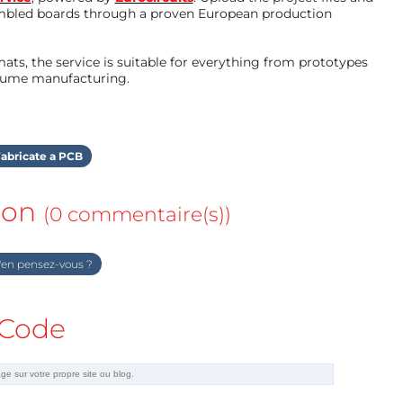
mbled boards through a proven European production
ts, the service is suitable for everything from prototypes
olume manufacturing.
abricate a PCB
ion
(0 commentaire(s))
en pensez-vous ?
Code